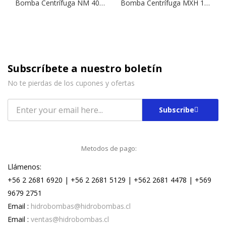
Bomba Centrífuga NM 40-16B | 4,0 HP | 380 V.
Bomba Centrífuga MXH 1602 | 2,0 HP | 380 V.
Subscríbete a nuestro boletín
No te pierdas de los cupones y ofertas
Subscribe
Metodos de pago:
Llámenos:
+56 2 2681 6920 | +56 2 2681 5129 | +562 2681 4478 | +569
9679 2751
Email :
hidrobombas@hidrobombas.cl
Email :
ventas@hidrobombas.cl