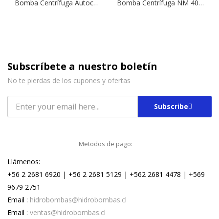
Bomba Centrífuga Autocebante Tipo Jet NGLM 3/13 | 1,0 HP | 220 V.
Bomba Centrífuga NM 40-16B | 4,0 HP | 380 V.
Subscríbete a nuestro boletín
No te pierdas de los cupones y ofertas
Subscribe
Metodos de pago:
Llámenos:
+56 2 2681 6920 | +56 2 2681 5129 | +562 2681 4478 | +569
9679 2751
Email :
hidrobombas@hidrobombas.cl
Email :
ventas@hidrobombas.cl