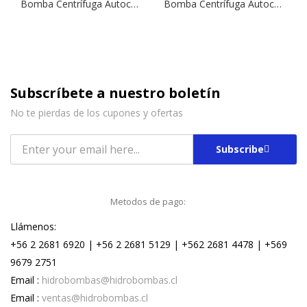
Bomba Centrífuga Autocebante Tipo Jet NGLM 3/13 | 1,0 HP | 220 V.
Bomba Centrífuga Autocebante NGX 6/18 | 2,0 HP | 380 V.
Subscríbete a nuestro boletín
No te pierdas de los cupones y ofertas
Subscribe
Metodos de pago:
Llámenos:
+56 2 2681 6920 | +56 2 2681 5129 | +562 2681 4478 | +569
9679 2751
Email :
hidrobombas@hidrobombas.cl
Email :
ventas@hidrobombas.cl