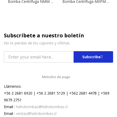
Bomba Centrífuga NMM 2/A | 1,0 HP | 220 V.
Bomba Centrífuga MXPM 403 | 0,75 HP | 220 V.
Subscríbete a nuestro boletín
No te pierdas de los cupones y ofertas
Subscribe
Metodos de pago:
Llámenos:
+56 2 2681 6920 | +56 2 2681 5129 | +562 2681 4478 | +569
9679 2751
Email :
hidrobombas@hidrobombas.cl
Email :
ventas@hidrobombas.cl