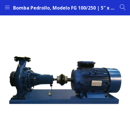
Bomba Pedrollo, Modelo FG 100/250 | 5″ x 4” | 100 HP | 2900 RPM | Curva (A)