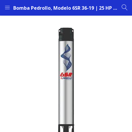
Bomba Pedrollo, Modelo 6SR 36-19 | 25 HP | Boca DN 3” | Motor 6″ | (Solo Parte Hidráulica)