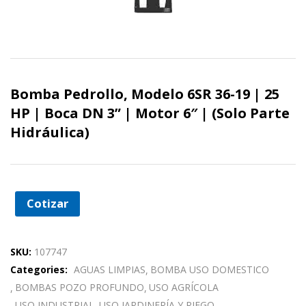
Bomba Pedrollo, Modelo 6SR 36-19 | 25
HP | Boca DN 3” | Motor 6″ | (Solo Parte
Hidráulica)
Cotizar
SKU:
107747
Categories:
AGUAS LIMPIAS
BOMBA USO DOMESTICO
BOMBAS POZO PROFUNDO
USO AGRÍCOLA
USO INDUSTRIAL
USO JARDINERÍA Y RIEGO