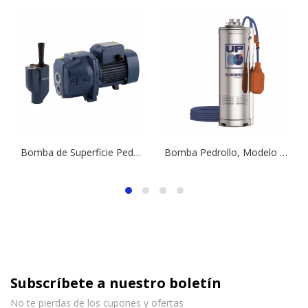
Bomba de Superficie Pedrollo, Modelo JDWm1B-20-N | 1 ¼” x 1” | 0,85 HP | 220 V
Bomba Pedrollo, Modelo UPm 4/3 | 0,75 HP | 230 V | 5 Amp | 1 ¼” | (3 Etapas)
Subscríbete a nuestro boletín
No te pierdas de los cupones y ofertas