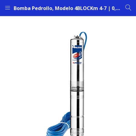
Bomba Pedrollo, Modelo 4BLOCKm 4-7 | 0,75 HP | 220 V | 4,3 Amp | 1 ¼” | (7 Etapas)