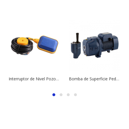
Interruptor de Nivel Pozos y Depósitos, Modelo IN15 | Longitud 3 (m)
Bomba de Superficie Pedrollo, Modelo JDWm1A-30-N | 1 ¼” x 1” | 1,0 HP | 220 V