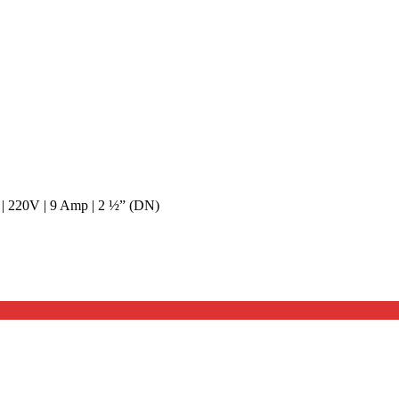
| 220V | 9 Amp | 2 ½” (DN)