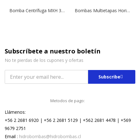
Bomba Centrífuga MXH 3203 | 7,5 HP | 380 V.
Bombas Multietapas Horizontales MXHM 805 | 2,5 HP | 220 V.
Subscríbete a nuestro boletín
No te pierdas de los cupones y ofertas
Subscribe
Metodos de pago:
Llámenos:
+56 2 2681 6920 | +56 2 2681 5129 | +562 2681 4478 | +569
9679 2751
Email :
hidrobombas@hidrobombas.cl