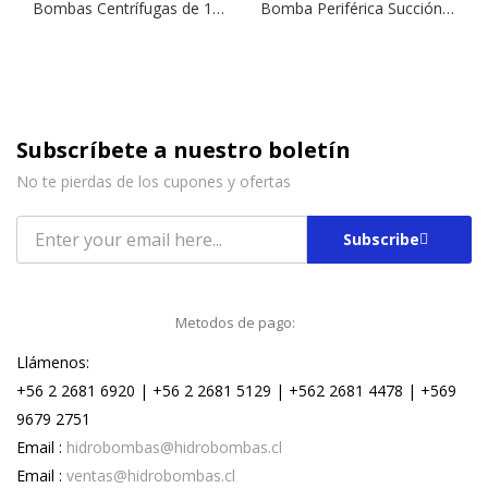
Bombas Centrífugas de 1 Impulsor SM 150 | 1,5 HP | 220 V.
Bomba Periférica Succión Lateral CTM 61 | 0,5 HP | 220 V.
Subscríbete a nuestro boletín
No te pierdas de los cupones y ofertas
Subscribe
Metodos de pago:
Llámenos:
+56 2 2681 6920 | +56 2 2681 5129 | +562 2681 4478 | +569
9679 2751
Email :
hidrobombas@hidrobombas.cl
Email :
ventas@hidrobombas.cl