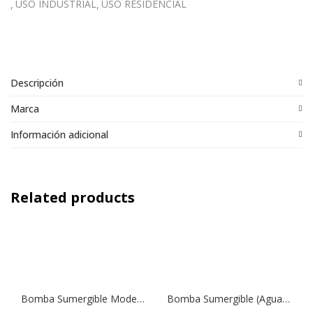
USO INDUSTRIAL
USO RESIDENCIAL
Descripción
Marca
Información adicional
Related products
Bomba Sumergible Modelo Drain 100 | 1,0 HP | Drenaje
Bomba Sumergible (Aguas Residuales) Modelo Vigila SS 1000 | 0,75 HP | Drenaje