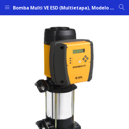
Bomba Multi VE ESD (Multietapa), Modelo Multi VE 94-8 ESD | 3,0 HP | 3~400 V