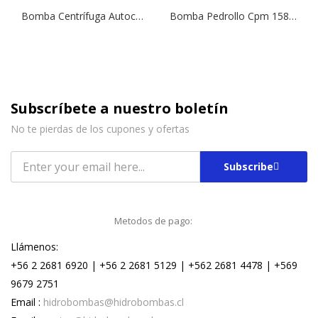
Bomba Centrífuga Autocebante Tipo Jet NGLM 3/13 | 1,0 HP | 220 V.
Bomba Pedrollo Cpm 158 220v 1×1
Subscríbete a nuestro boletín
No te pierdas de los cupones y ofertas
Subscribe
Metodos de pago:
Llámenos:
+56 2 2681 6920 | +56 2 2681 5129 | +562 2681 4478 | +569
9679 2751
Email :
hidrobombas@hidrobombas.cl