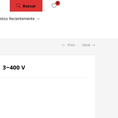
0
Buscar
istos Recientemente
Prev
Next
| 3~400 V