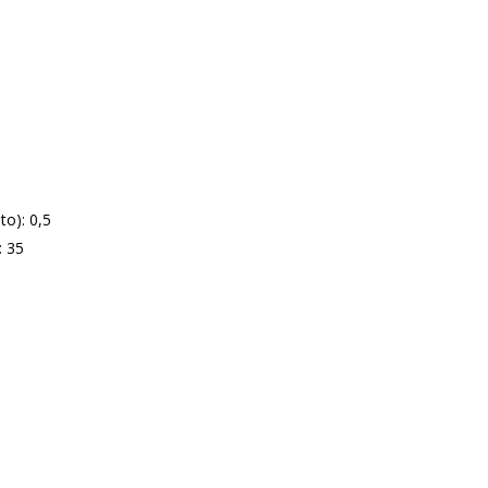
o): 0,5
: 35