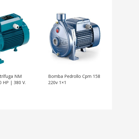
trífuga NM
Bomba Pedrollo Cpm 158
Bomba C
0 HP | 380 V.
220v 1×1
403 | 0,7