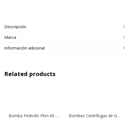
Descripción
Marca
Información adicional
Related products
Bomba Pedrollo Pkm 60 0.5 hp 220v 1×1
Bombas Centrífugas de Gran Caudal (Riego Tendido) SCF2 300T | 3,0 HP | 220 V.