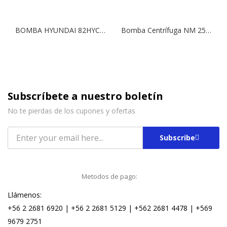
BOMBA HYUNDAI 82HYCPM158 220V 1HP 1″X1″
Bomba Centrífuga NM 25/20S | 5,5 HP | 380 V.
Subscríbete a nuestro boletín
No te pierdas de los cupones y ofertas
Subscribe
Metodos de pago:
Llámenos:
+56 2 2681 6920 | +56 2 2681 5129 | +562 2681 4478 | +569
9679 2751