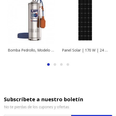
Bomba Pedrollo, Modelo UPm 2/2 | 0,5 HP | 220 V | 4,4 Amp | 1 ¼” | (2 Etapas)
Panel Solar | 170 W | 24 V | CU (UM) | (Se necesitan 6 para Fluid Solar, modelo de 750 W)
Subscríbete a nuestro boletín
No te pierdas de los cupones y ofertas