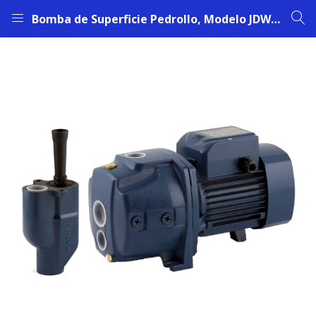
Bomba de Superficie Pedrollo, Modelo JDWm2-20-N | 1 ¼” x 1” | 1,5 HP | 220 V