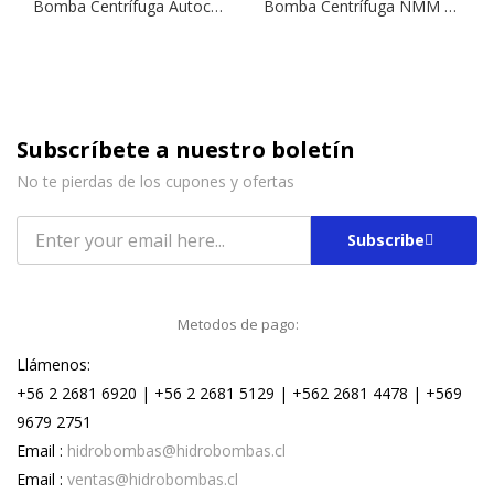
Bomba Centrífuga Autocebante Tipo Jet NGLM 3/13 | 1,0 HP | 220 V.
Bomba Centrífuga NMM 2/A | 1,0 HP | 220 V.
Subscríbete a nuestro boletín
No te pierdas de los cupones y ofertas
Subscribe
Metodos de pago:
Llámenos:
+56 2 2681 6920 | +56 2 2681 5129 | +562 2681 4478 | +569
9679 2751
Email :
hidrobombas@hidrobombas.cl
Email :
ventas@hidrobombas.cl