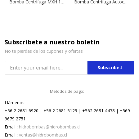
Bomba Centrífuga MXH 1604 | 4,0 HP | 380 V.
Bomba Centrífuga Autocebante NGXM 3 | 0,75 HP | 220 V.
Subscríbete a nuestro boletín
No te pierdas de los cupones y ofertas
Subscribe
Metodos de pago:
Llámenos:
+56 2 2681 6920 | +56 2 2681 5129 | +562 2681 4478 | +569
9679 2751
Email :
hidrobombas@hidrobombas.cl
Email :
ventas@hidrobombas.cl