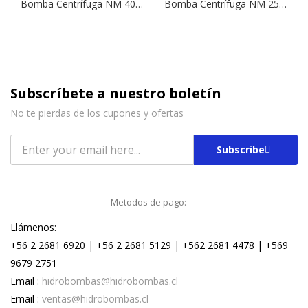
Bomba Centrífuga NM 40-16B | 4,0 HP | 380 V.
Bomba Centrífuga NM 25/160A | 2,0 HP | 380 V.
Subscríbete a nuestro boletín
No te pierdas de los cupones y ofertas
Subscribe
Metodos de pago:
Llámenos:
+56 2 2681 6920 | +56 2 2681 5129 | +562 2681 4478 | +569
9679 2751
Email :
hidrobombas@hidrobombas.cl
Email :
ventas@hidrobombas.cl