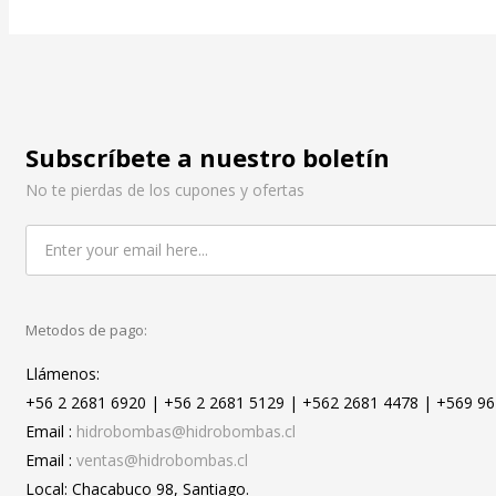
Subscríbete a nuestro boletín
No te pierdas de los cupones y ofertas
Metodos de pago:
Llámenos:
+56 2 2681 6920 | +56 2 2681 5129 | +562 2681 4478 | +569 9
Email :
hidrobombas@hidrobombas.cl
Email :
ventas@hidrobombas.cl
Local: Chacabuco 98, Santiago.