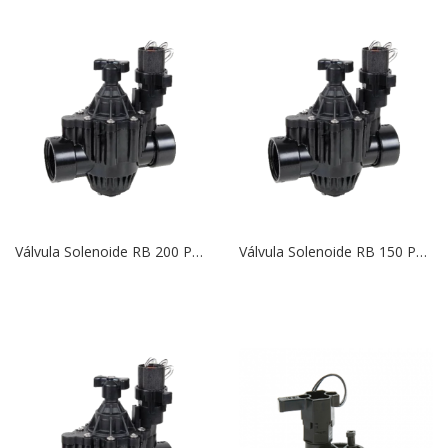
Válvula Solenoide RB 200 PGA de 2″ | 24V C/CF
Válvula Solenoide RB 150 PGA de 1,5″ | 24V C/CF