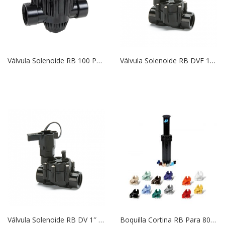
Válvula Solenoide RB 100 PGA de 1″ | 24V C/CF
Válvula Solenoide RB DVF 1″ | 24 V | Hilo BSP | C/CF (Con Control de Caudal)
Válvula Solenoide RB DV 1″ | 24 V | Hilo BSP | S/CF (Sin Control de Caudal)
Boquilla Cortina RB Para 8005/6504 | 26 Blanca