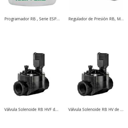
Programador RB , Serie ESP RZ | 4 Estaciones | Instalación en Interior
Regulador de Presión RB, Modelo PRS Dial
Válvula Solenoide RB HVF de 1″ | 24V BSP C/CF
Válvula Solenoide RB HV de 1″ | 24V BSP S/CF