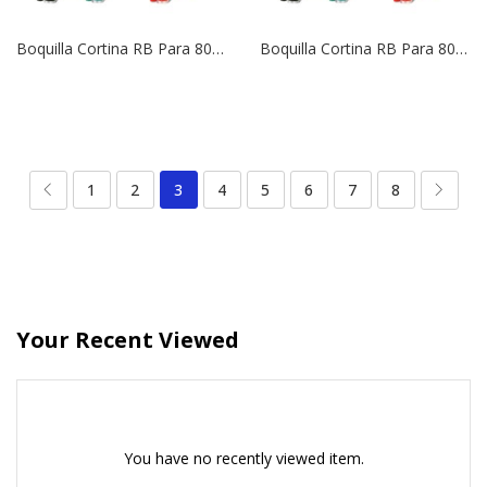
Boquilla Cortina RB Para 8005/6504 | 16 Marrón
Boquilla Cortina RB Para 8005/6504 | 14 Verde Claro
1
2
3
4
5
6
7
8
Your Recent Viewed
You have no recently viewed item.